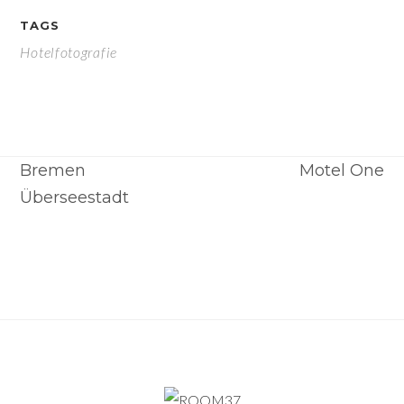
TAGS
Hotelfotografie
Previous Project
Kranhaus
Next Project
Bremen
Motel One
Überseestadt